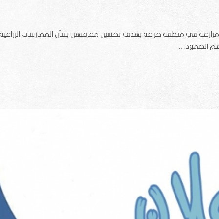
 أصدقاء البيئة بتنفيذ برنامج تدريبي لعدد 50 سيدة مزارعة في منطقة خزاعة بهدف تحسين معرفتهن بشأن الممارسات الزراعية
"دعم الصمود…