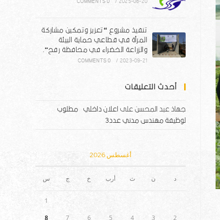
0 COMMENTS
/
2025-08-20
تنفيذ مشروع “تعزيز وتمكين مشاركة
المرأة في قطاعي حماية البيئة
والزراعة الخضراء في محافظة رفح”.
0 COMMENTS
/
2023-09-21
أحدث التعليقات
جهاذ عبد المحسن
على
اعلان داخلي – مطلوب
لوظيفة مهندس مدني عدد3
أغسطس 2026
د
ن
ث
أرب
خ
ج
س
1
8
7
6
5
4
3
2