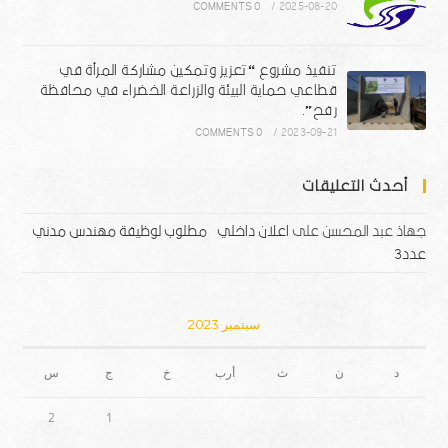
0 COMMENTS
/
2025-08-20
تنفيذ مشروع “تعزيز وتمكين مشاركة المرأة في
قطاعي حماية البيئة والزراعة الخضراء في محافظة
رفح”.
0 COMMENTS
/
2023-09-21
أحدث التعليقات
جهاذ عبد المحسن
على
اعلان داخلي – مطلوب لوظيفة مهندس مدني
عدد3
سبتمبر 2023
د
ن
ث
أرب
خ
ج
س
2
1