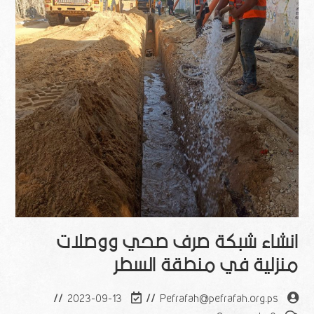
انشاء شبكة صرف صحي ووصلات
منزلية في منطقة السطر
2023-09-13
Pefrafah@pefrafah.org.ps