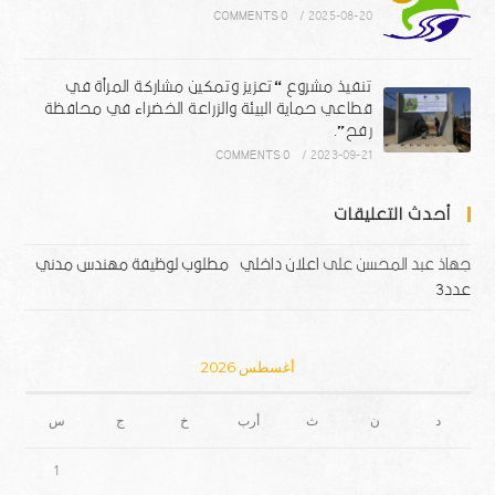
0 COMMENTS
/
2025-08-20
تنفيذ مشروع “تعزيز وتمكين مشاركة المرأة في
قطاعي حماية البيئة والزراعة الخضراء في محافظة
رفح”.
0 COMMENTS
/
2023-09-21
أحدث التعليقات
جهاذ عبد المحسن
على
اعلان داخلي – مطلوب لوظيفة مهندس مدني
عدد3
أغسطس 2026
د
ن
ث
أرب
خ
ج
س
1