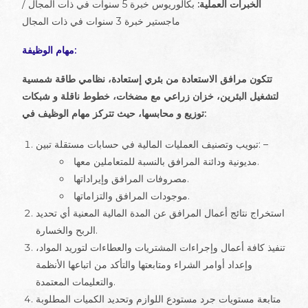
الخبرات العملية:
بكالوريوس خبرة 5 سنوات في ذات المجال /
ماجستير خبرة 3 سنوات في ذات المجال
مهام الوظيفة:
تتكون مرافق الاستعادة من بئري إستعادة، نظامي طاقة شمسية
لتشغيل البئرين، خزان زراعي مع مضخات، خطوط ناقلة و شبكات
توزيع و محابسها، حيث تتركز مهام الوظيف في:
تبويب وتصنيف العمليات المالية في حسابات مستقلة تبين: –
مديونية ودائنة المرافق بالنسبة للمتعاملين معها.
مصروفات المرافق وإيراداتها.
موجودات المرافق والتزاماتها.
استخراج نتائج أعمال المرافق عن المدة المالية المعنية أي تحديد
الربح والخسارة.
تنفيذ كافة أعمال وإجراءات المشتريات والعطاءات لتوريد المواد،
وإعداد أوامر الشراء ومتابعتها والتأكد من اتباعها الأنظمة
والتعليمات المعتمدة.
متابعة مستويات جرد مستودع اللوازم وتحديد الكميات المطلوبة