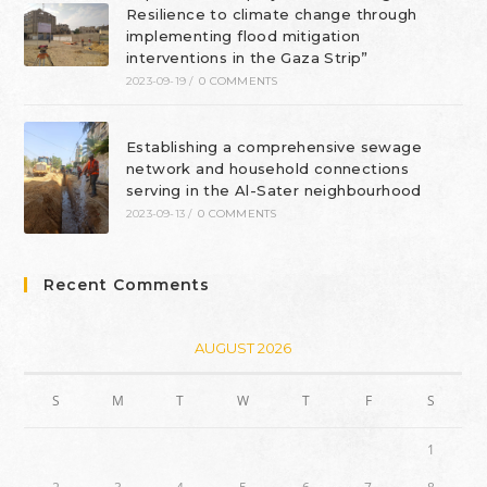
Resilience to climate change through
implementing flood mitigation
interventions in the Gaza Strip”
2023-09-19
/
0 COMMENTS
Establishing a comprehensive sewage
network and household connections
serving in the Al-Sater neighbourhood
2023-09-13
/
0 COMMENTS
Recent Comments
AUGUST 2026
S
M
T
W
T
F
S
1