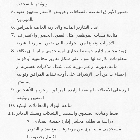
وتوثيقها بالسجلات.
تحضير الأوراق الخاصة بالعطاءات وعروض الأسعار وتجهيز عقود
الموردين.
اعداد التقارير المالية والادارية الخاصة بالمرافق.
متابعة ملفات الموظفين مثل العقود، الحضور والانصراف،
الأذونات وغيرها من الجوانب التي تخص الموارد البشرية.
تزويد مجلس إدارة جمعية الفخاري لمستخدمي مياه الري بكافة
المعلومات اللازمة لها سواء على شكل تقارير محاسبية أو قوائم
مالية، دورية أو غير دورية على شكل مذكرات تفسيرية أو
إحصاءات من أجل الإشراف على أوجه نشاط المرافق وتوجيه
سياستها.
الرد على الاتصالات الهاتفية الواردة للمرافق، وتحويلها للأشخاص
المعنين وتوثيقها
متابعة البنوك والمعاملات البنكية.
ضبط ومتابعة الصندوق واستصدار الشيكات ومسك الدفاتر.
دراسة ما يطلبه مجلس إدارة جمعية الفخاري
لمستخدمي مياه الري من موضوعات مع تقديم التقرير
الكامل بخصوصها.