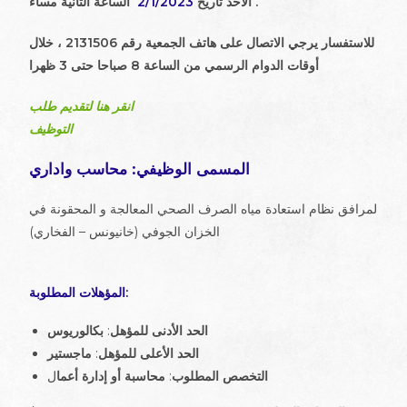
الساعة الثانية مساءً .
الأحد تاريخ
2/1/2023
للاستفسار يرجي الاتصال على هاتف الجمعية رقم 2131506 ، خلال
أوقات الدوام الرسمي من الساعة 8 صباحا حتى 3 ظهرا
انقر هنا لتقديم طلب
التوظيف
المسمى الوظيفي: محاسب واداري
لمرافق نظام استعادة مياه الصرف الصحي المعالجة و المحقونة في
الخزان الجوفي (خانيونس – الفخاري)
المؤهلات المطلوبة:
الحد الأدنى للمؤهل
:
بكالوريوس
الحد الأعلى للمؤهل
:
ماجستير
التخصص المطلوب
:
محاسبة
أو
إدارة أعما
ل